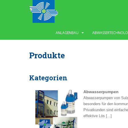
S
k
i
p
t
ANLAGENBAU
ABWASSERTECHNOLO
o
m
a
Produkte
i
n
c
o
Kategorien
n
t
Abwasserpumpen
e
Abwasserpumpen von Sulz
n
besonders für den kommunal
t
Privatkunden sind einfach
effektive Lös [...]