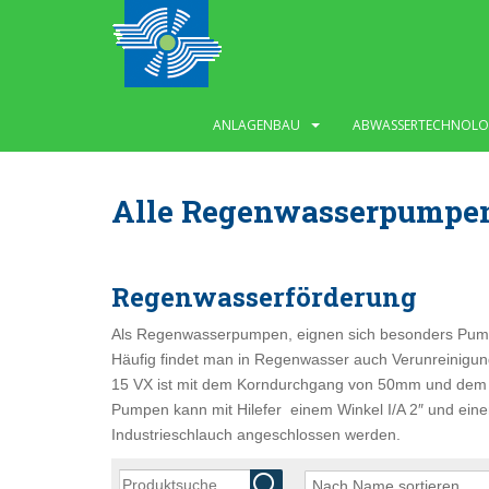
S
k
i
p
t
ANLAGENBAU
ABWASSERTECHNOLO
o
m
a
Alle Regenwasserpumpe
i
n
c
o
Regenwasserförderung
n
Als Regenwasserpumpen, eignen sich besonders Pum
t
Häufig findet man in Regenwasser auch Verunreinigu
e
15 VX ist mit dem Korndurchgang von 50mm und dem F
n
Pumpen kann mit Hilefer einem Winkel I/A 2″ und ein
t
Industrieschlauch angeschlossen werden.