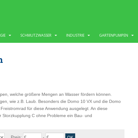
GIE
SCHMUTZWASSER
INDUSTRIE
GARTENPUMPEN
n
pen, welche größere Mengen an Wasser fördern können.
ngen, wie z.B. Laub. Besonders die Domo 10 VX und die Domo
reistromrad für diese Anwendung ausgelegt. An diese
er Storzkupplung C ohne Probleme ein Bau- und
Preis:
-